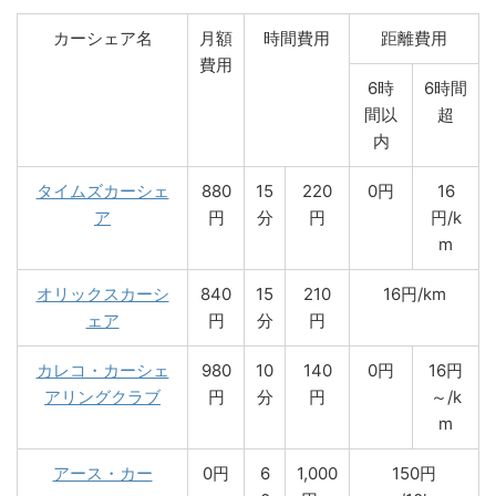
カーシェア名
月額
時間費用
距離費用
費用
6時
6時間
間以
超
内
タイムズカーシェ
880
15
220
0円
16
ア
円
分
円
円/k
m
オリックスカーシ
840
15
210
16円/km
ェア
円
分
円
カレコ・カーシェ
980
10
140
0円
16円
アリングクラブ
円
分
円
～/k
m
アース・カー
0円
6
1,000
150円