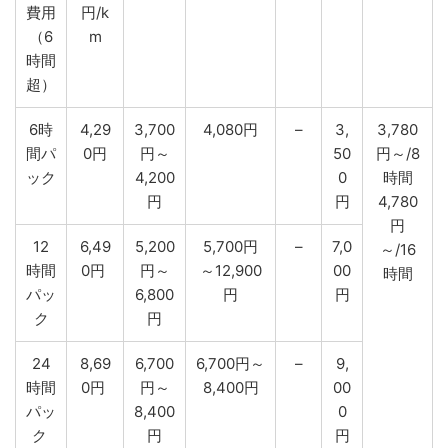
費用
円/k
（6
m
時間
超）
6時
4,29
3,700
4,080円
–
3,
3,780
間パ
0円
円～
50
円～/8
ック
4,200
0
時間
円
円
4,780
円
12
6,49
5,200
5,700円
–
7,0
～/16
時間
0円
円～
～12,900
00
時間
パッ
6,800
円
円
ク
円
24
8,69
6,700
6,700円～
–
9,
時間
0円
円～
8,400円
00
パッ
8,400
0
ク
円
円