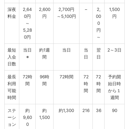
深夜
2,64
2,600
2,700円
–
2,
1,500
料金
0円
円
～5,100円
00
円
～
0
5,28
円
0円
～
最短
当日
約1週
当日
当
翌
2～3日
入会
※
間
日
日
日数
最長
72時
96時
72時間
72
72
予約開
利用
間
間
時
時
始日時
可能
間
間
から１
時間
週間
ステ
約
約
約1,300
216
36
90
ーシ
9,60
1,500
ョン
0