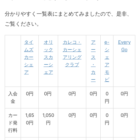
分かりやすく一覧表にまとめてみましたので、是非、
ご覧ください。
タイ
オリ
カレコ・
ア
e-
Every
ムズ
ック
カーシェ
ー
シ
Go
カー
スカ
アリング
ス
ェ
シェ
ーシ
クラブ
・
ア
ア
ェア
カ
モ
ー
ビ
入会
0円
0円
0円
0円
0
0円
金
円
カー
1,65
1,050
0円
0円
0
0円
ド発
0円
円
円
行料