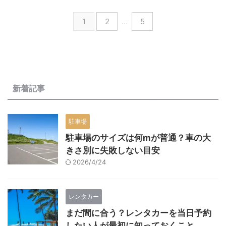
1
2
…
5
新着記事
駐車場
駐車場のサイズは何mが普通？車の大
きさ別に失敗しない目安
2026/4/24
レンタカー
まだ間に合う？レンタカーを当日予約
したい人が最初に知っておくこと