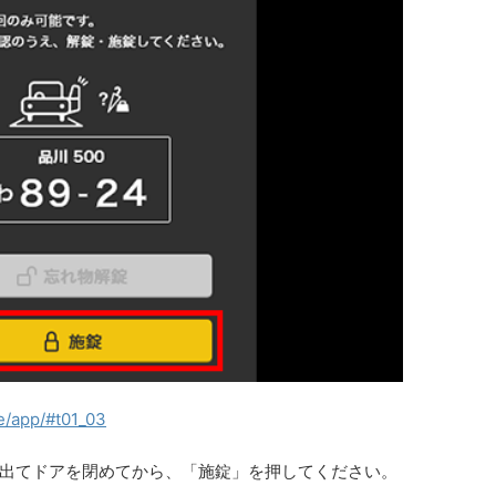
de/app/#t01_03
出てドアを閉めてから
、「施錠」を押してください。