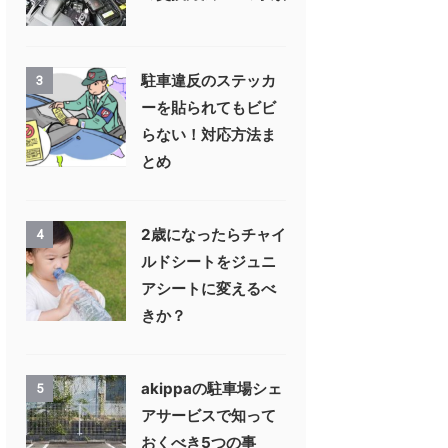
駐車違反のステッカ
3
ーを貼られてもビビ
らない！対応方法ま
とめ
2歳になったらチャイ
4
ルドシートをジュニ
アシートに変えるべ
きか？
akippaの駐車場シェ
5
アサービスで知って
おくべき5つの事