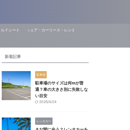
イルドシート
カーシェア・カーリース・レンタカー
新着記事
駐車場
駐車場のサイズは何mが普
通？車の大きさ別に失敗しな
い目安
2026/4/24
レンタカー
まだ間に合う？レンタカーを