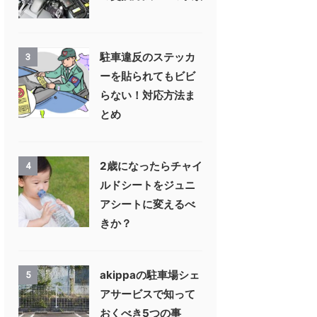
駐車違反のステッカ
3
ーを貼られてもビビ
らない！対応方法ま
とめ
2歳になったらチャイ
4
ルドシートをジュニ
アシートに変えるべ
きか？
akippaの駐車場シェ
5
アサービスで知って
おくべき5つの事