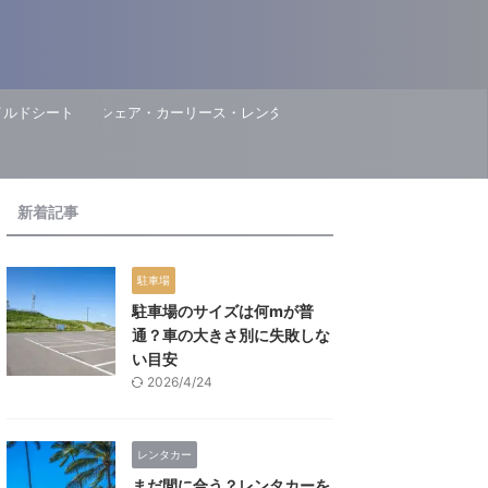
イルドシート
カーシェア・カーリース・レンタカー
新着記事
駐車場
駐車場のサイズは何mが普
通？車の大きさ別に失敗しな
い目安
2026/4/24
レンタカー
まだ間に合う？レンタカーを