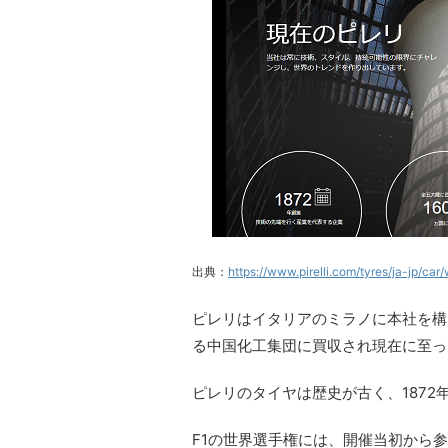
出典：
https://www.pirelli.com/tyres/ja-jp/car/
ピレリはイタリアのミラノに本社を構
る中国化工集団に買収され現在に至っ
ピレリのタイヤは歴史が古く、1872
F1の世界選手権には、開催当初から