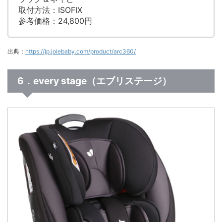
取付方法：ISOFIX
参考価格：24,800円
出典：
https://jp.joiebaby.com/product/arc360/
6．every stage（エブリステージ）