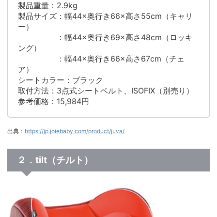
製品重量：2.9kg
製品サイズ：幅44×奥行き66×高さ55cm（キャリ
ー）
：幅44×奥行き69×高さ48cm（ロッキ
ング）
：幅44×奥行き66×高さ67cm（チェ
ア）
シートカラー：ブラック
取付方法：3点式シートベルト、ISOFIX（別売り）
参考価格：15,984円
出典：
https://jp.joiebaby.com/product/juva/
２．tilt（チルト）