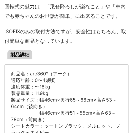
回転式の魅力は、「乗せ降ろしが楽なこと」や「車内
でも赤ちゃんのお世話が簡単」に出来ることです。
ISOFIXのみの取付方法ですが、安全性はもちろん、取
付簡単な商品となっています。
製品詳細
商品名：arc360°（アーク）
適応年齢：0〜4歳頃
適応体重：〜18kg
製品重量：11.9kg
製品サイズ：幅46cm×奥行65～68cm×高さ53～
64cm（後向き）
幅46cm×奥行51～55cm×高さ63～
78cm（前向き）
シートカラー：ツートンブラック、メルロット、ブ
ラック＆ネイビー