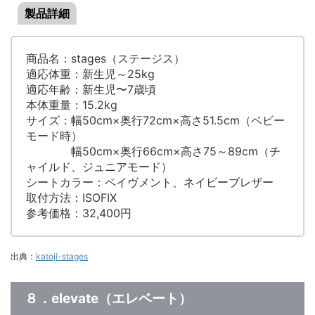
製品詳細
商品名：stages（ステージス）
適応体重：新生児～25kg
適応年齢：新生児〜7歳頃
本体重量：15.2kg
サイズ：幅50cm×奥行72cm×高さ51.5cm（ベビー
モード時）
幅50cm×奥行66cm×高さ75～89cm（チ
ャイルド、ジュニアモード）
シートカラー：ペイヴメント、ネイビーブレザー
取付方法：ISOFIX
参考価格：32,400円
出典：
katoji-stages
８．elevate（エレベート）