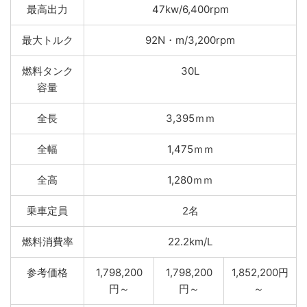
最高出力
47kw/6,400rpm
最大トルク
92N・m/3,200rpm
燃料タンク
30L
容量
全長
3,395ｍｍ
全幅
1,475ｍｍ
全高
1,280ｍｍ
乗車定員
2名
燃料消費率
22.2km/L
参考価格
1,798,200
1,798,200
1,852,200円
円～
円～
～