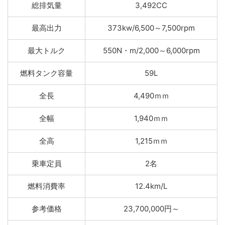
総排気量
3,492CC
最高出力
373kw/6,500～7,500rpm
最大トルク
550N・m/2,000～6,000rpm
燃料タンク容量
59L
全長
4,490ｍｍ
全幅
1,940ｍｍ
全高
1,215ｍｍ
乗車定員
2名
燃料消費率
12.4km/L
参考価格
23,700,000円～