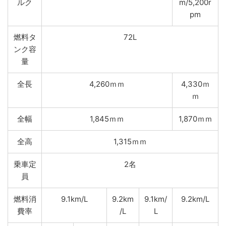
ルク
m/5,200r
pm
燃料タ
72L
ンク容
量
全長
4,260ｍｍ
4,330ｍ
ｍ
全幅
1,845ｍｍ
1,870ｍｍ
全高
1,315ｍｍ
乗車定
2名
員
燃料消
9.1km/L
9.2km
9.1km/
9.2km/L
費率
/L
L