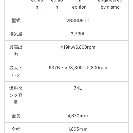
n
n
edition
by nismo
型式
VR38DETT
排気量
3,799L
最高出
419kw/6,800rpm
力
最大ト
637N・m/3,300～5,800rpm
ルク
燃料タ
74L
ンク容
量
全長
4,670ｍｍ
全幅
1,895ｍｍ