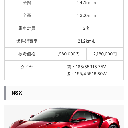
全幅
1,475ｍｍ
全高
1,300ｍｍ
乗車定員
2名
燃料消費率
21.2km/L
参考価格
1,980,000円
2,180,000円
タイヤ
前：165/55R15 75V
後：195/45R16 80W
NSX