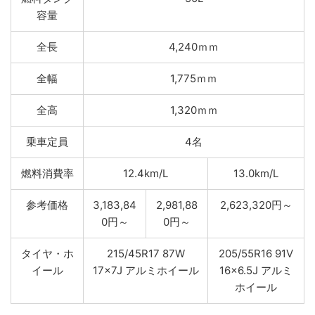
容量
全長
4,240ｍｍ
全幅
1,775ｍｍ
全高
1,320ｍｍ
乗車定員
4名
燃料消費率
12.4km/L
13.0km/L
参考価格
3,183,84
2,981,88
2,623,320円～
0円～
0円～
タイヤ・ホ
215/45R17 87W
205/55R16 91V
イール
17×7J アルミホイール
16×6.5J アルミ
ホイール