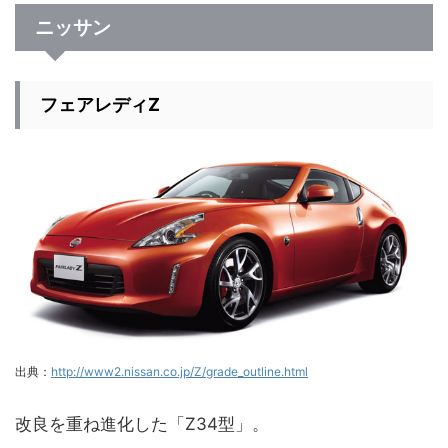
ニッサン
フェアレディZ
出典：
http://www2.nissan.co.jp/Z/grade_outline.html
改良を重ね進化した「Z34型」。