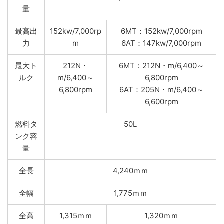
量
最高出
152kw/7,000rp
6MT：152kw/7,000rpm
力
m
6AT：147kw/7,000rpm
最大ト
212N・
6MT：212N・m/6,400～
ルク
m/6,400～
6,800rpm
6,800rpm
6AT：205N・m/6,400～
6,600rpm
燃料タ
50L
ンク容
量
全長
4,240ｍｍ
全幅
1,775ｍｍ
全高
1,315ｍｍ
1,320ｍｍ