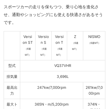
スポーツカーの走りを保ちつつ、乗り心地を進化さ
せ、通勤やショッピングにも使える快適さがあるそう
です。
Versi
Versio
Versi
Z
NISMO
on ST
n S
on T
（6速
（6速MT）
（6速
（6速
（6速
MT）
MT）
MT）
MT）
型式
VQ37VHR
排気量
3,696L
最高出
247kw/7,000rpm
261kw/7,0
力
00rpm
最大ト
365N・m/5,200rpm
374N・