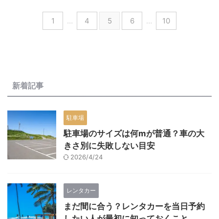
1
…
4
5
6
…
10
新着記事
駐車場
駐車場のサイズは何mが普通？車の大
きさ別に失敗しない目安
2026/4/24
レンタカー
まだ間に合う？レンタカーを当日予約
したい人が最初に知っておくこと