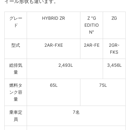
イール形状も違います。
グレー
HYBRID ZR
Z "G
ZG
ド
EDITIO
N"
型式
2AR-FXE
2AR-FE
2GR-
FKS
総排気
2,493L
3,456L
量
燃料タ
65L
75L
ンク容
量
乗車定
7名
員