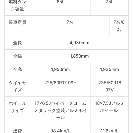
燃料タン
65L
75L
ク容量
乗車定員
7名
7名/8
名
全長
4,930mm
全幅
1,850mm
全高
1,950mm
1,935mm
タイヤサ
225/60R17 99H
235/50R18
イズ
97V
ホイール
17×6.5Jハイパークローム
18×7.5Jアルミ
サイズ
メタリック塗装アルミホイ
ホイール
ール
燃費
18.4km/L
11.6km/L