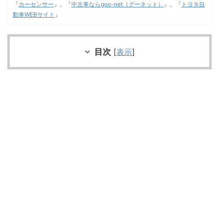
「
カーセンサー
」、「
中古車ならgoo-net（グーネット）
」、「
トヨタ自
動車WEBサイト
」
目次
[
表示
]