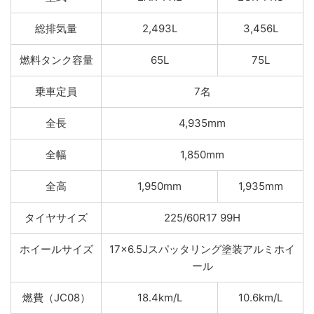
総排気量
2,493L
3,456L
燃料タンク容量
65L
75L
乗車定員
7名
全長
4,935mm
全幅
1,850mm
全高
1,950mm
1,935mm
タイヤサイズ
225/60R17 99H
ホイールサイズ
17×6.5Jスパッタリング塗装アルミホイ
ール
燃費（JC08）
18.4km/L
10.6km/L