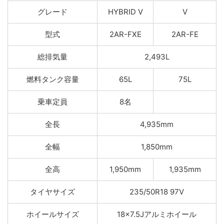
グレード
HYBRID V
V
型式
2AR-FXE
2AR-FE
総排気量
2,493L
燃料タンク容量
65L
75L
乗車定員
8名
全長
4,935mm
全幅
1,850mm
全高
1,950mm
1,935mm
タイヤサイズ
235/50R18 97V
ホイールサイズ
18×7.5Jアルミホイール