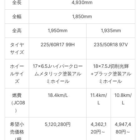
全長
4,930mm
全幅
1,850mm
全高
1,950mm
1,935mm
タイヤ
225/60R17 99H
235/50R18 97V
サイズ
ホイー
17×6.5Jハイパークロー
18×7.5J切削光輝
ルサイ
ムメタリック塗装アル
+ブラック塗装アル
ズ
ミホイール
ミホイール
燃費
18.4km/L
11.4km/
10.8km/
（JC08
L
L
）
希望小
5,120,280円
4,362,1
4,947,4
売価格
20円～
80円～
（税