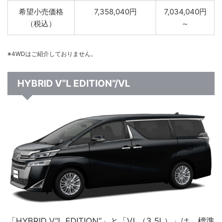
希望小売価格
7,358,040円
7,034,040円
（税込）
～
※4WDはご紹介しておりません。
HYBRID V“L EDITION”/VL
「HYBRID V“L EDITION”」と「VL（3.5L）」は、標準