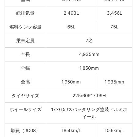
総排気量
2,493L
3,456L
燃料タンク容量
65L
75L
乗車定員
7名
全長
4,935mm
全幅
1,850mm
全高
1,950mm
1,935mm
タイヤサイズ
225/60R17 99H
ホイールサイズ
17×6.5Jスパッタリング塗装アルミホ
イール
燃費（JC08）
18.4km/L
10.6km/L