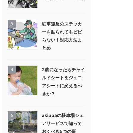
駐車違反のステッカ
3
ーを貼られてもビビ
らない！対応方法ま
とめ
2歳になったらチャイ
4
ルドシートをジュニ
アシートに変えるべ
きか？
akippaの駐車場シェ
5
アサービスで知って
おくべき5つの事