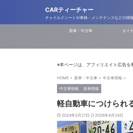
CARティーチャー
チャイルドシートや車検・メンテナンスなどの情
新車・中古車
タイ
※本ページは、アフィリエイト広告を
HOME
>
新車・中古車
>
中古車情報
>
中古車情報
新車情報
軽自動車につけられ
2024年3月27日
2026年4月24日