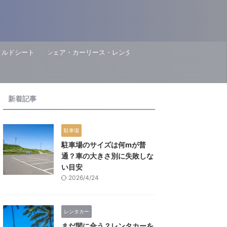
イルドシート
カーシェア・カーリース・レンタカー
新着記事
駐車場
駐車場のサイズは何mが普
通？車の大きさ別に失敗しな
い目安
2026/4/24
レンタカー
まだ間に合う？レンタカーを