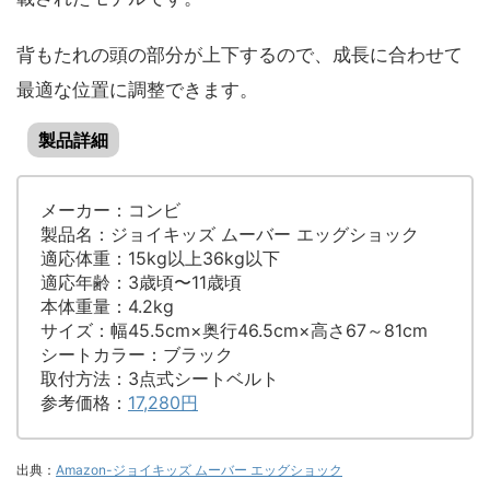
背もたれの頭の部分が上下するので、成長に合わせて
最適な位置に調整できます。
製品詳細
メーカー：コンビ
製品名：ジョイキッズ ムーバー エッグショック
適応体重：15kg以上36kg以下
適応年齢：3歳頃〜11歳頃
本体重量：4.2kg
サイズ：幅45.5cm×奥行46.5cm×高さ67～81cm
シートカラー：ブラック
取付方法：3点式シートベルト
参考価格：
17,280円
出典：
Amazon-ジョイキッズ ムーバー エッグショック