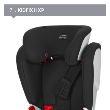
７．KIDFIX Ⅱ XP