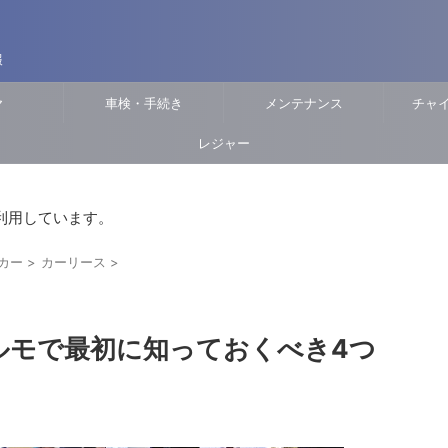
報
ヤ
車検・手続き
メンテナンス
チャ
レジャー
利用しています。
カー
>
カーリース
>
ルモで最初に知っておくべき4つ