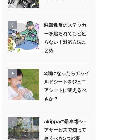
駐車違反のステッカ
3
ーを貼られてもビビ
らない！対応方法ま
とめ
2歳になったらチャイ
4
ルドシートをジュニ
アシートに変えるべ
きか？
akippaの駐車場シェ
5
アサービスで知って
おくべき5つの事