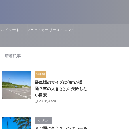
イルドシート
カーシェア・カーリース・レンタカー
新着記事
駐車場
駐車場のサイズは何mが普
通？車の大きさ別に失敗しな
い目安
2026/4/24
レンタカー
まだ間に合う？レンタカーを