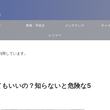
報
ヤ
車検・手続き
メンテナンス
チャ
レジャー
利用しています。
てもいいの？知らないと危険な5