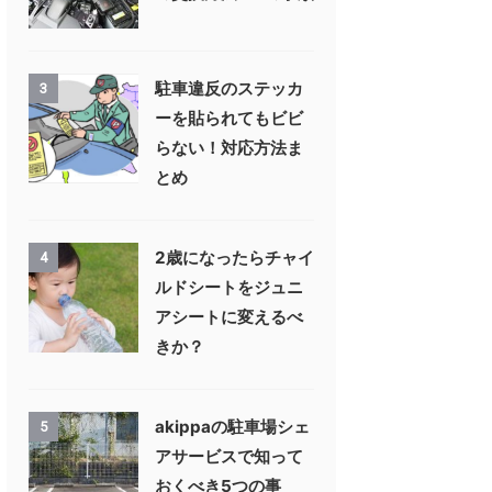
駐車違反のステッカ
3
ーを貼られてもビビ
らない！対応方法ま
とめ
2歳になったらチャイ
4
ルドシートをジュニ
アシートに変えるべ
きか？
akippaの駐車場シェ
5
アサービスで知って
おくべき5つの事