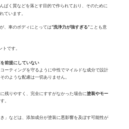
んぱく質などを落とす目的で作られており、そのために
れています。
が、車のボディにとっては
“洗浄力が強すぎる”
ことも意
ントです。
護を前提にしていない
ィコーティングを守るように中性でマイルドな成分で設計
はそのような配慮は一切ありません。
ィに残りやすく、完全にすすがなかった場合に
塗装やモー
ます。
る
付き」などは、添加成分が塗装に悪影響を及ぼす可能性が