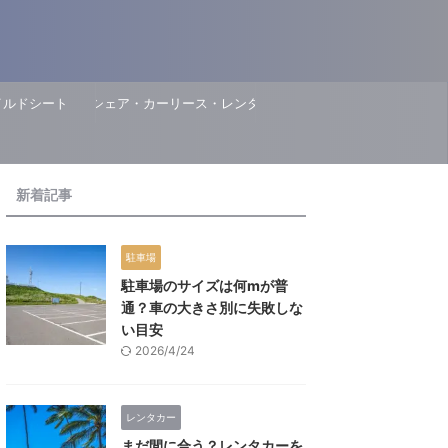
イルドシート
カーシェア・カーリース・レンタカー
新着記事
駐車場
駐車場のサイズは何mが普
通？車の大きさ別に失敗しな
い目安
2026/4/24
レンタカー
まだ間に合う？レンタカーを