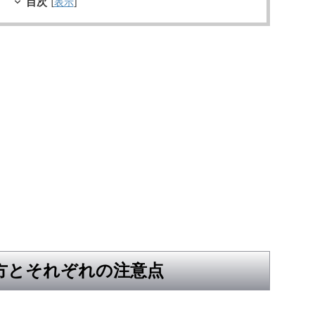
目次
[
表示
]
方とそれぞれの注意点