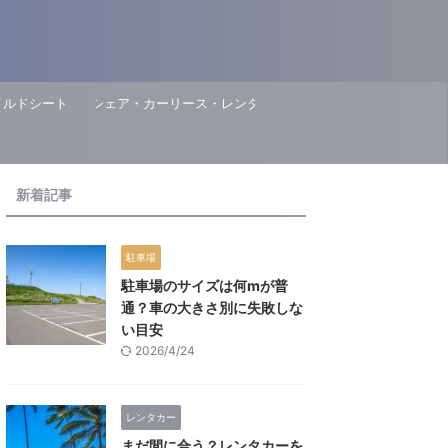
イルドシート
カーシェア・カーリース・レンタカー
新着記事
駐車場
駐車場のサイズは何mが普
通？車の大きさ別に失敗しな
い目安
2026/4/24
レンタカー
まだ間に合う？レンタカーを