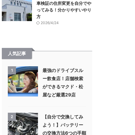
車検証の住所変更を自分でや
ってみる！分かりやすいやり
方
2026/4/24
人気記事
最強のドライブスル
1
ー飲食店！店舗検索
ができるマクド・松
屋など厳選29店
【自分で交換してみ
2
よう！】バッテリー
の交換方法6つの手順