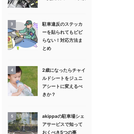
駐車違反のステッカ
3
ーを貼られてもビビ
らない！対応方法ま
とめ
2歳になったらチャイ
4
ルドシートをジュニ
アシートに変えるべ
きか？
akippaの駐車場シェ
5
アサービスで知って
おくべき5つの事