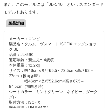
また、このモデルには「JL-540」というスタンダード
モデルもあります。
製品詳細
メーカー：コンビ
製品名：クルムーヴスマート ISOFIX エッグショッ
ク JL
品番：JL-590
適応年齢：新生児〜4歳頃
本体重量：12.2kg
サイズ：幅46cm×奥行65.5～73.5cm×高さ62～
77cm（後向き時）
幅46cm×奥行52.6cm×高さ67.5～
84.5cm（前向き時）
シートカラー：ミントグリーン、ネイビー、ダーク
グレー
取付方法：ISOFIX
安全基準：UN R44/04