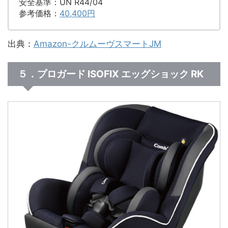
安全基準：UN R44/04
参考価格：
40,400円
出典：
Amazon-クルムーヴスマートJM
５．プロガード ISOFIX エッグショック RK