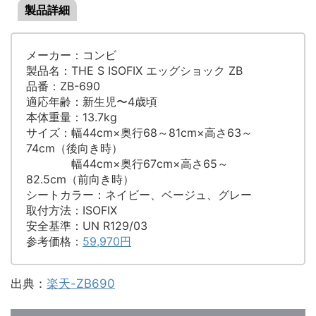
製品詳細
メーカー：コンビ
製品名：THE S ISOFIX エッグショック ZB
品番：ZB-690
適応年齢：新生児〜4歳頃
本体重量：13.7kg
サイズ：幅44cm×奥行68～81cm×高さ63～
74cm（後向き時）
幅44cm×奥行67cm×高さ65～
82.5cm（前向き時）
シートカラー：ネイビー、ベージュ、グレー
取付方法：ISOFIX
安全基準：UN R129/03
参考価格：
59,970円
出典：
楽天-ZB690