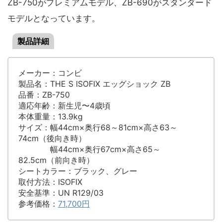
ZB-750がプレミアムモデル、ZB-690がスタンダード
モデルとなっています。
製品詳細
メーカー：コンビ
製品名：THE S ISOFIX エッグショック ZB
品番：ZB-750
適応年齢：新生児〜4歳頃
本体重量：13.9kg
サイズ：幅44cm×奥行68～81cm×高さ63～
74cm（後向き時）
幅44cm×奥行67cm×高さ65～
82.5cm（前向き時）
シートカラー：ブラック、グレー
取付方法：ISOFIX
安全基準：UN R129/03
参考価格：
71,700円