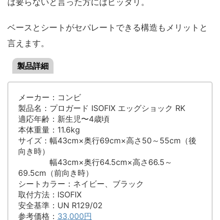
は要らないと言った方にはピッタリ。
ベースとシートがセパレートできる構造もメリットと
言えます。
製品詳細
メーカー：コンビ
製品名：プロガード ISOFIX エッグショック RK
適応年齢：新生児〜4歳頃
本体重量：11.6kg
サイズ：幅43cm×奥行69cm×高さ50～55cm（後
向き時）
幅43cm×奥行64.5cm×高さ66.5～
69.5cm（前向き時）
シートカラー：ネイビー、ブラック
取付方法：ISOFIX
安全基準：UN R129/02
参考価格：
33,000円