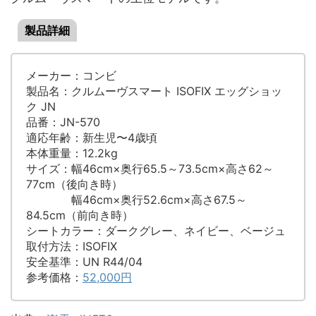
製品詳細
メーカー：コンビ
製品名：クルムーヴスマート ISOFIX エッグショッ
ク JN
品番：JN-570
適応年齢：新生児〜4歳頃
本体重量：12.2kg
サイズ：幅46cm×奥行65.5～73.5cm×高さ62～
77cm（後向き時）
幅46cm×奥行52.6cm×高さ67.5～
84.5cm（前向き時）
シートカラー：ダークグレー、ネイビー、ベージュ
取付方法：ISOFIX
安全基準：UN R44/04
参考価格：
52,000円