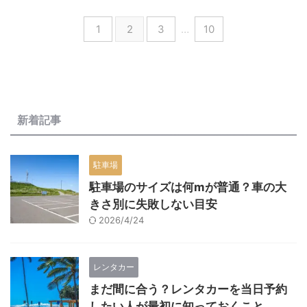
1
2
3
…
10
新着記事
駐車場
駐車場のサイズは何mが普通？車の大
きさ別に失敗しない目安
2026/4/24
レンタカー
まだ間に合う？レンタカーを当日予約
したい人が最初に知っておくこと