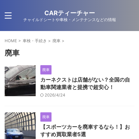
CARティーチャー
チャイルドシートや車検・メンテナンスなどの情報
HOME
>
車検・手続き
>
廃車
>
廃車
廃車
カーネクストは店舗がない？全国の自
動車関連業者と提携で超安心！
2026/4/24
廃車
【スポーツカーを廃車するなら！】お
すすめ買取業者5選