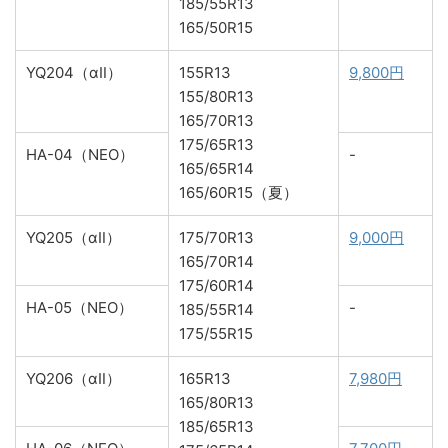
185/55R13
165/50R15
YQ204（αⅡ）
155R13
9,800円
155/80R13
165/70R13
175/65R13
HA-04（NEO）
-
165/65R14
165/60R15（夏）
YQ205（αⅡ）
175/70R13
9,000円
165/70R14
175/60R14
HA-05（NEO）
-
185/55R14
175/55R15
YQ206（αⅡ）
165R13
7,980円
165/80R13
185/65R13