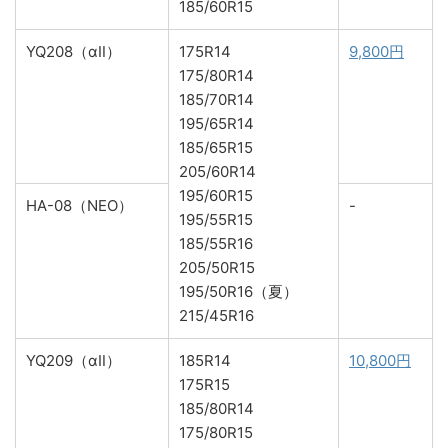
185/60R15
YQ208（αⅡ）
175R14
9,800円
175/80R14
185/70R14
195/65R14
185/65R15
205/60R14
195/60R15
HA-08（NEO）
-
195/55R15
185/55R16
205/50R15
195/50R16（夏）
215/45R16
YQ209（αⅡ）
185R14
10,800円
175R15
185/80R14
175/80R15