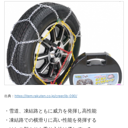
出典：
https://item.rakuten.co.jp/creer/ib-090/
・雪道、凍結路ともに威力を発揮し高性能
・凍結路での横滑りに高い性能を発揮する