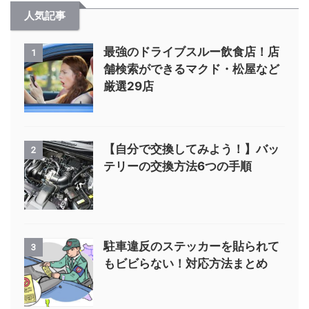
人気記事
最強のドライブスルー飲食店！店
1
舗検索ができるマクド・松屋など
厳選29店
【自分で交換してみよう！】バッ
2
テリーの交換方法6つの手順
駐車違反のステッカーを貼られて
3
もビビらない！対応方法まとめ