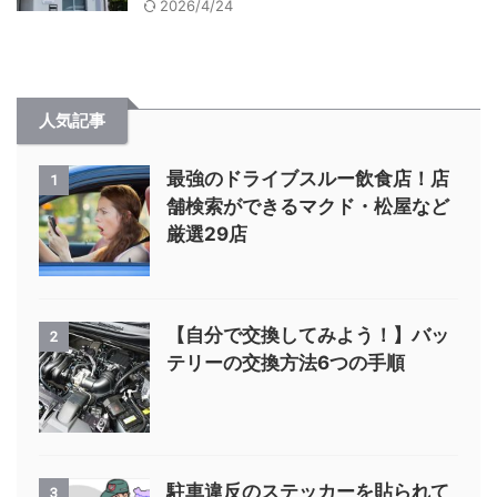
2026/4/24
人気記事
最強のドライブスルー飲食店！店
1
舗検索ができるマクド・松屋など
厳選29店
【自分で交換してみよう！】バッ
2
テリーの交換方法6つの手順
駐車違反のステッカーを貼られて
3